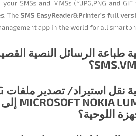
T
your SMSs and MMSs (*.JPG,PNG and GIF f
es. The
SMS EasyReader
&
Printer’s full vers
anagement app in the world for all smartph
SMS.V؟
IA LUMIA
هزة اللوحية؟