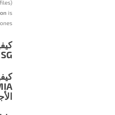
iles)
ion
is
ones!
MSG
الأج