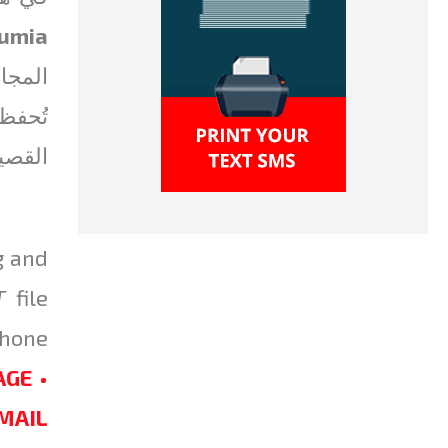
umia
المجان
تُحفظ ك
القصيرة ك
g and
T
file
Phone
GE •
EMAIL