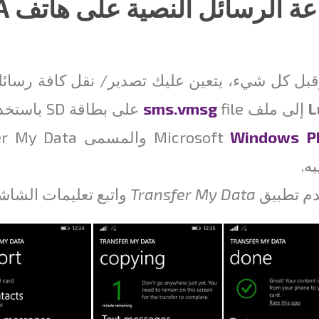
 الرسائل النصية على هاتف NOKIA LUMIA
وقبل كل شيء، يتعين عليك تصدير/ نقل كافة رسائلك النصية 
L
إلى ملف
sms.vmsg
file على 
Windows P
Microsoft
والمسمى Transfer My Data أو بتنزيل تطبيق
ه.
م تطبيق
Transfer My Data
واتبع تعليمات الشاش