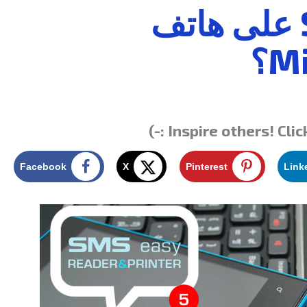
كيفية طباعة رسائل SMS على هاتف
M؟
Inspire others! Clic
Facebook
X
Pinterest
Link