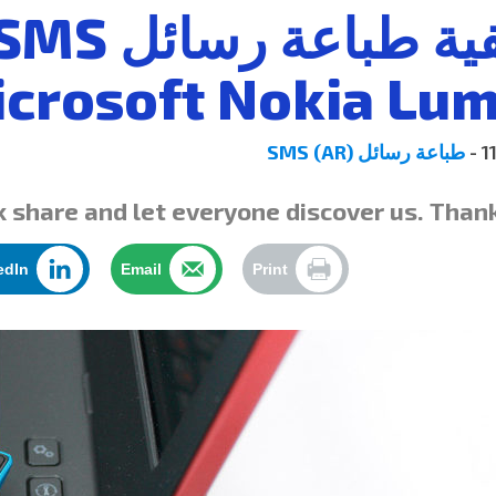
icrosoft Nokia Lum
11
طباعة رسائل SMS (AR)
k share and let everyone discover us. Thank yo
edIn
Email
Print