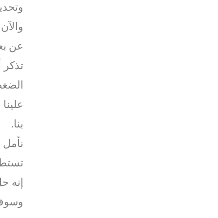
وتحدي
والآن، 
عن بع
الضغط
بنا.
نأمل 
تستطيع
إنه ح
وسوف 