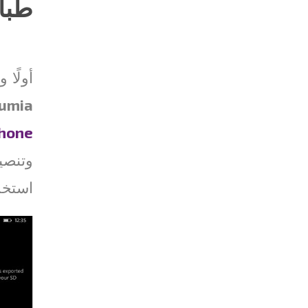
طباعة
أولًا 
umia
hone
وتنصيب
استخد