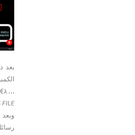
الكمب
…
ג€¦
 FILE
وبعد 
رسائلك النص