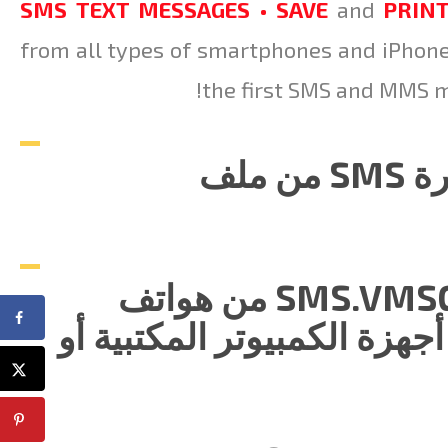
SMS TEXT MESSAGES • SAVE
and
PRIN
from all types of smartphones and iPhon
the first SMS and MMS m
كيفية طباعة الرسائل النصية القصيرة SMS من ملف
كيفية نقل استيراد/ تصدير ملفات SMS.VMSG من هواتف
MICROSOFT NOK إلى أجهزة الكمبيوتر المكتبية أو