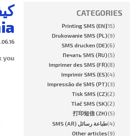
CATEGORIES
ia
Printing SMS (EN)
(15)
Drukowanie SMS (PL)
(9)
.06.16 -
SMS drucken (DE)
(6)
Печать SMS (RU)
(5)
u :-)
Imprimer des SMS (FR)
(8)
Imprimir SMS (ES)
(4)
Impressão de SMS (PT)
(3)
Tisk SMS (CZ)
(2)
Tlač SMS (SK)
(2)
打印短信 (ZH)
(5)
(4)
طباعة رسائل SMS (AR)
Other articles
(9)