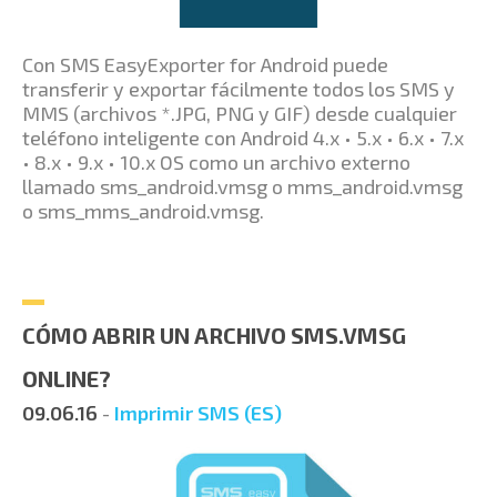
Con SMS EasyExporter for Android puede
transferir y exportar fácilmente todos los SMS y
MMS (archivos *.JPG, PNG y GIF) desde cualquier
teléfono inteligente con Android 4.x • 5.x • 6.x • 7.x
• 8.x • 9.x • 10.x OS como un archivo externo
llamado sms_android.vmsg o mms_android.vmsg
o sms_mms_android.vmsg.
CÓMO ABRIR UN ARCHIVO SMS.VMSG
ONLINE?
09.06.16
-
Imprimir SMS (ES)