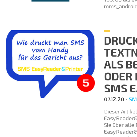
mms_android
DRUCK
TEXT
ALS B
ODER 
SMS E
07.12.20 -
SM
Dieser Artik
EasyReader&P
Sie über all
EasyReader&P