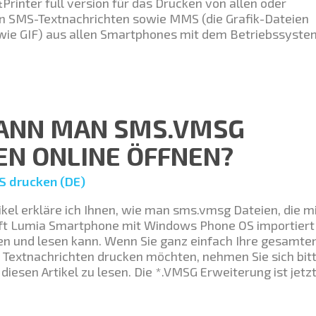
inter full version für das Drucken von allen oder
 SMS-Textnachrichten sowie MMS (die Grafik-Dateien
wie GIF) aus allen Smartphones mit dem Betriebssyst
KANN MAN SMS.VMSG
EN ONLINE ÖFFNEN?
 drucken (DE)
ikel erkläre ich Ihnen, wie man sms.vmsg Dateien, die m
t Lumia Smartphone mit Windows Phone OS importiert
en und lesen kann. Wenn Sie ganz einfach Ihre gesamte
 Textnachrichten drucken möchten, nehmen Sie sich bitt
 diesen Artikel zu lesen. Die *.VMSG Erweiterung ist jetz