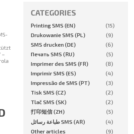
CATEGORIES
Printing SMS (EN)
(15)
MS-
Drukowanie SMS (PL)
(9)
SMS drucken (DE)
(6)
tützt
 –
Печать SMS (RU)
(5)
rola
Imprimer des SMS (FR)
(8)
Imprimir SMS (ES)
(4)
Impressão de SMS (PT)
(3)
Tisk SMS (CZ)
(2)
Tlač SMS (SK)
(2)
D
打印短信 (ZH)
(5)
طباعة رسائل SMS (AR)
(4)
Other articles
(9)