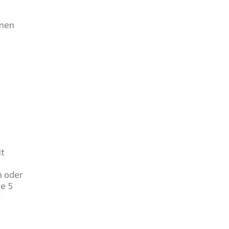
emen
it
n oder
e 5
t