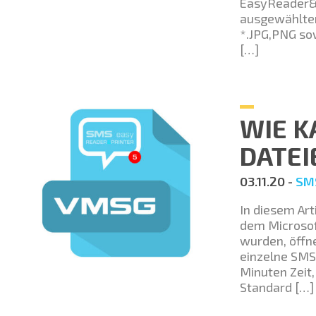
EasyReader&Pr
ausgewählten
*.JPG,PNG so
[…]
WIE 
DATEI
03.11.20 -
SMS
In diesem Art
dem Microsof
wurden, öffn
einzelne SMS
Minuten Zeit,
Standard […]