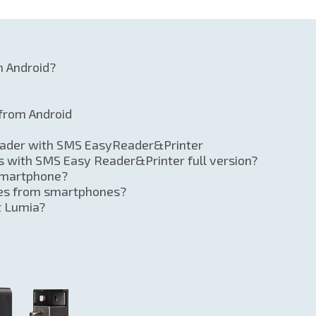
m Android?
 from Android
ader with SMS EasyReader&Printer
 with SMS Easy Reader&Printer full version?
smartphone?
es from smartphones?
t Lumia?