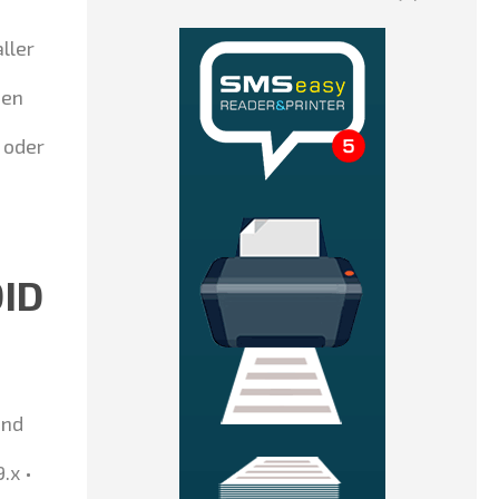
ller
n
den
 oder
ID
und
.x •