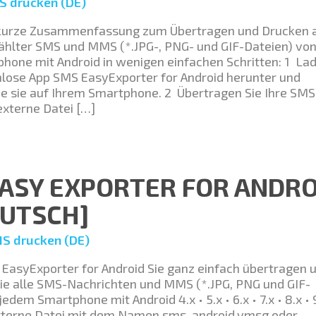
S drucken (DE)
e kurze Zusammenfassung zum Übertragen und Drucken a
hlter SMS und MMS (*.JPG-, PNG- und GIF-Dateien) vo
hone mit Android in wenigen einfachen Schritten: 1 La
enlose App SMS EasyExporter for Android herunter und
Sie sie auf Ihrem Smartphone. 2 Übertragen Sie Ihre SMS
externe Datei […]
ASY EXPORTER FOR ANDRO
UTSCH]
S drucken (DE)
EasyExporter for Android Sie ganz einfach übertragen 
Sie alle SMS-Nachrichten und MMS (*.JPG, PNG und GIF-
edem Smartphone mit Android 4.x • 5.x • 6.x • 7.x • 8.x • 9
externe Datei mit dem Namen sms_android.vmsg oder