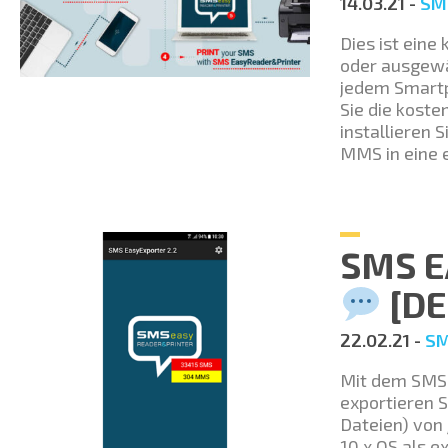
14.03.21 -
SM
Dies ist ein
oder ausgewä
jedem Smartp
Sie die kost
installieren 
MMS in eine 
SMS E
[DE
22.02.21 -
SM
Mit dem SMS 
exportieren 
Dateien) von j
10.x OS als 