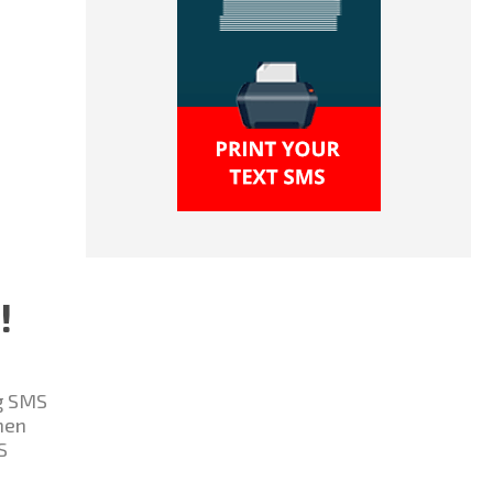
!
rg SMS
nen
S