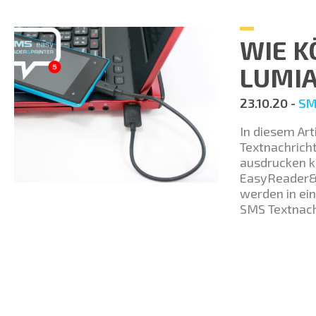
WIE K
LUMI
23.10.20 -
SM
In diesem Art
Textnachrich
ausdrucken k
EasyReader&P
werden in ein
SMS Textnach