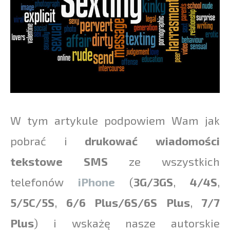
W tym artykule podpowiem Wam jak
pobrać i
drukować wiadomości
tekstowe SMS
ze wszystkich
telefonów
iPhone
(
3G/3GS
,
4/4S
,
5/5C/5S
,
6/6 Plus/6S/6S Plus
,
7/7
Plus
) i wskażę nasze autorskie