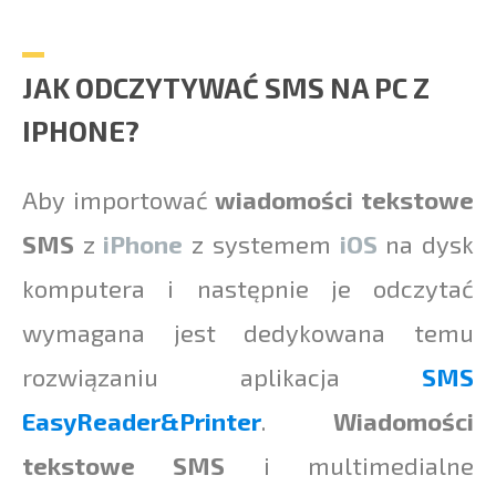
JAK ODCZYTYWAĆ SMS NA PC Z
IPHONE?
Aby importować
wiadomości tekstowe
SMS
z
iPhone
z systemem
iOS
na dysk
komputera i następnie je odczytać
wymagana jest dedykowana temu
rozwiązaniu aplikacja
SMS
EasyReader&Printer
.
Wiadomości
tekstowe SMS
i multimedialne