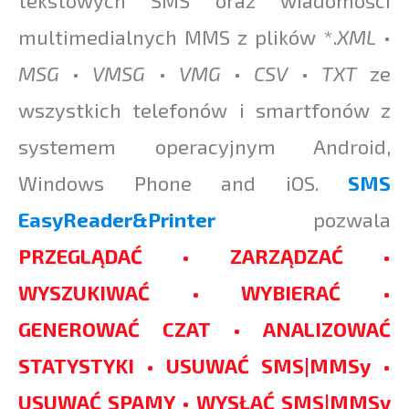
tekstowych SMS oraz wiadomości
multimedialnych MMS z plików *.
XML
•
MSG
•
VMSG
•
VMG
•
CSV
•
TXT
ze
wszystkich telefonów i smartfonów z
systemem operacyjnym Android,
Windows Phone and iOS.
SMS
EasyReader&Printer
pozwala
PRZEGLĄDAĆ • ZARZĄDZAĆ •
WYSZUKIWAĆ • WYBIERAĆ •
GENEROWAĆ CZAT • ANALIZOWAĆ
STATYSTYKI • USUWAĆ SMS|MMSy •
USUWAĆ SPAMY • WYSŁAĆ SMS|MMSy