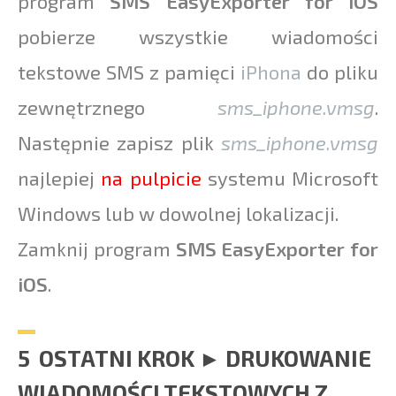
program
SMS EasyExporter for iOS
pobierze wszystkie wiadomości
tekstowe SMS z pamięci
iPhona
do pliku
zewnętrznego
sms_iphone.vmsg
.
Następnie zapisz plik
sms_iphone.vmsg
najlepiej
na pulpicie
systemu Microsoft
Windows lub w dowolnej lokalizacji.
Zamknij program
SMS EasyExporter for
iOS
.
5 OSTATNI KROK ► DRUKOWANIE
WIADOMOŚCI TEKSTOWYCH Z