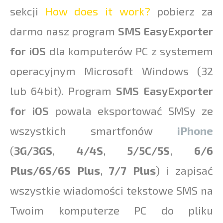
sekcji
How does it work?
pobierz za
darmo nasz program
SMS EasyExporter
for iOS
dla komputerów PC z systemem
operacyjnym Microsoft Windows (32
lub 64bit). Program
SMS EasyExporter
for iOS
powala eksportować SMSy ze
wszystkich smartfonów
iPhone
(
3G/3GS
,
4/4S
,
5/5C/5S
,
6/6
Plus/6S/6S Plus
,
7/7 Plus
) i zapisać
wszystkie wiadomości tekstowe SMS na
Twoim komputerze PC do pliku