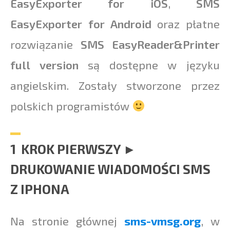
EasyExporter for iOS
,
SMS
EasyExporter for Android
oraz płatne
rozwiązanie
SMS EasyReader
&
Printer
full version
są dostępne w języku
angielskim. Zostały stworzone przez
polskich programistów
1 KROK PIERWSZY ►
DRUKOWANIE WIADOMOŚCI SMS
Z IPHONA
Na stronie głównej
sms-vmsg.org
, w